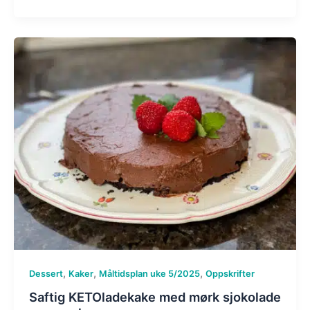
,
,
,
Dessert
Kaker
Måltidsplan uke 5/2025
Oppskrifter
Saftig KETOladekake med mørk sjokolade