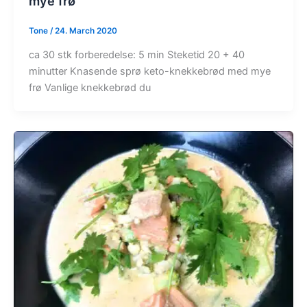
mye frø​
Tone
/
24. March 2020
ca 30 stk forberedelse: 5 min Steketid 20 + 40
minutter Knasende sprø keto-knekkebrød med mye
frø Vanlige knekkebrød du