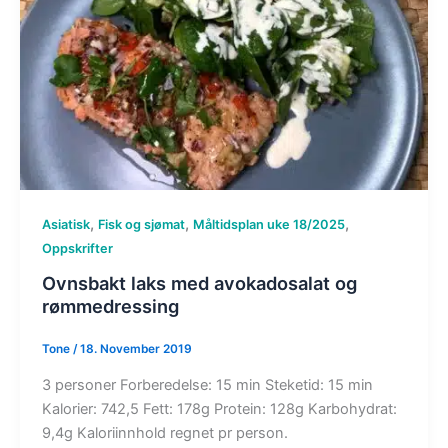
,
,
,
Asiatisk
Fisk og sjømat
Måltidsplan uke 18/2025
Oppskrifter
Ovnsbakt laks med avokadosalat og
rømmedressing
Tone
/
18. November 2019
3 personer Forberedelse: 15 min Steketid: 15 min
Kalorier: 742,5 Fett: 178g Protein: 128g Karbohydrat:
9,4g Kaloriinnhold regnet pr person.