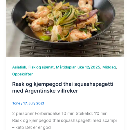
,
,
,
,
Asiatisk
Fisk og sjømat
Måltidsplan uke 12/2025
Middag
Oppskrifter
Rask og kjempegod thai squashspagetti
med Argentinske villreker
Tone
/
17. July 2021
2 personer Forberedelse:10 min Steketid: 1’0 min
Rask og kjempegod thai squashspagetti med scampi
– keto Det er er god