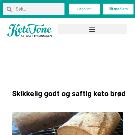
Skip
Search
Search
Logg inn
Bli medlem
to
content
Skikkelig godt og saftig keto brød