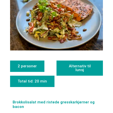
2 personer
Alternativ til
lunsj
Total tid: 20 min
Brokkolisalat med ristede gresskarkjerner og
bacon