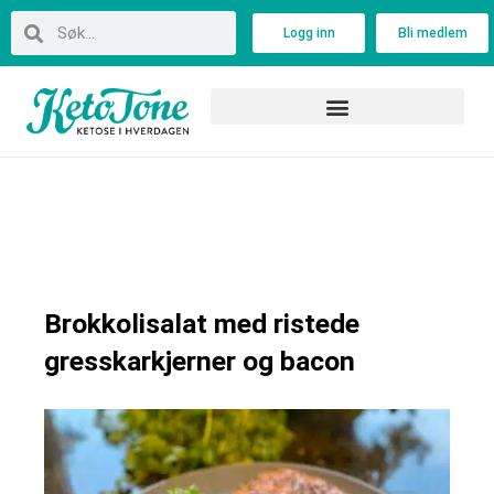
Skip
Search
Search
Logg inn
Bli medlem
to
content
Brokkolisalat med ristede
gresskarkjerner og bacon