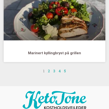
Marinert kyllingbryst på grillen
1
2
3
4
5