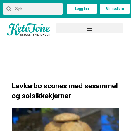
Skip
Search
Search
Logg inn
Bli medlem
to
content
Lavkarbo scones med sesammel
og solsikkekjerner