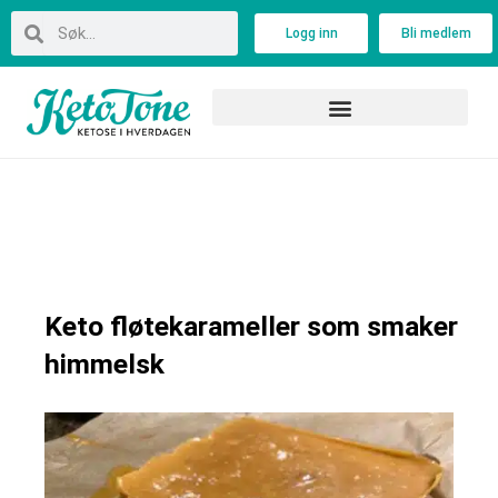
Skip
Search
Search
Logg inn
Bli medlem
to
content
Keto fløtekarameller som smaker
himmelsk