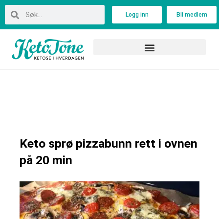
Skip
Search
Search
Logg inn
Bli medlem
to
content
Keto sprø pizzabunn rett i ovnen
på 20 min