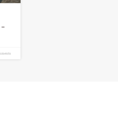
k –
mments