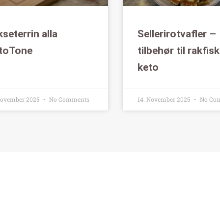
kseterrin alla
Sellerirotvafler –
toTone
tilbehør til rakfis
keto
November 2025
No Comments
14. November 2025
No Co