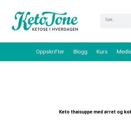
Skip
to
Search
content
Oppskrifter
Blogg
Kurs
Medl
Keto thaisuppe med ørret og k