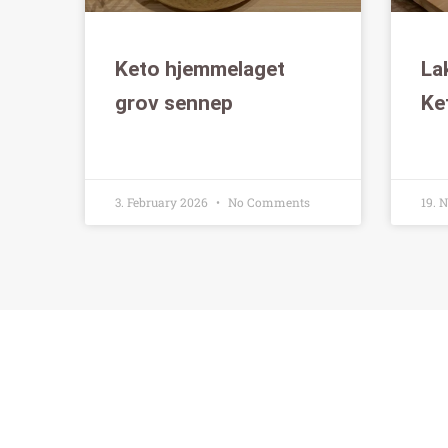
Keto hjemmelaget
La
grov sennep
Ke
3. February 2026
No Comments
19. 