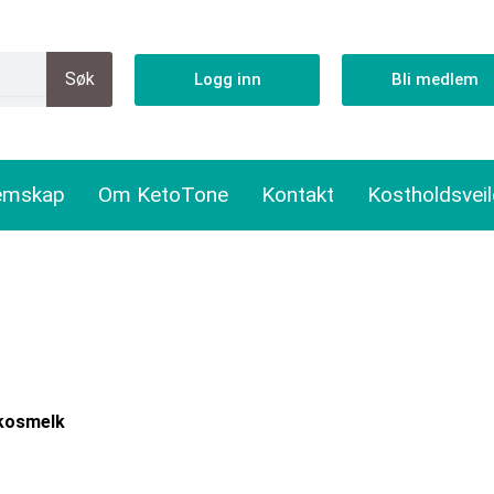
Søk
Logg inn
Bli medlem
emskap
Om KetoTone
Kontakt
Kostholdsvei
okosmelk