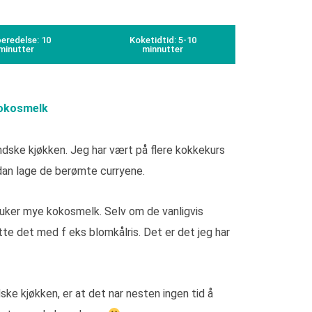
eredelse: 10
Koketidtid: 5-10
minutter
minnutter
kokosmelk
ndske kjøkken. Jeg har vært på flere kokkekurs
rdan lage de berømte curryene.
ruker mye kokosmelk. Selv om de vanligvis
atte det med f eks blomkålris. Det er det jeg har
ske kjøkken, er at det nar nesten ingen tid å