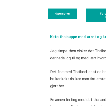
4 personer
Forb
Keto thaisuppe med ørret og 
Jeg simpelthen elsker det Thaila
der nede, og til og med lært hvo
Det fine med Thailand, er at de b
bruker kokt ris, kan man fint erst
gjort her.
En annen fin ting med det thailand