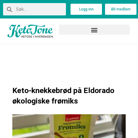
Skip
Search
Search
Logg inn
Bli medlem
to
content
Keto-knekkebrød på Eldorado
økologiske frømiks