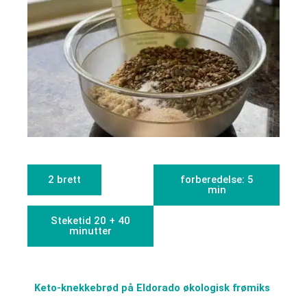
2 brett
forberedelse: 5
min
Steketid 20 + 40
minutter
Keto-knekkebrød på Eldorado økologisk frømiks