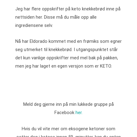
Jeg har flere oppskrifter på keto knekkebrød inne på
nettsiden her. Disse må du måle opp alle
ingrediensene selv.
Nå har Eldorado kommet med en frømiks som egner
seg utmerket til knekkebrød. I utgangspunktet står
det kun vanlige oppskrifter med mel bak på pakken,
men jeg har laget en egen versjon som er KETO.
Meld deg gjerne inn på min lukkede gruppe på
Facebook
her.
Hvis du vil vite mer om eksogene ketoner som
setter deg i ketose innen 59 minutter, kan du enten