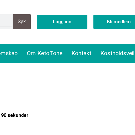
Søk
Logg inn
Bli medlem
emskap
Om KetoTone
Kontakt
Kostholdsvei
 90 sekunder