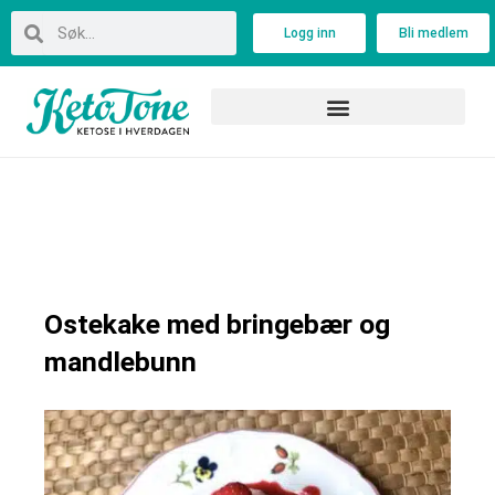
Skip
Search
Search
Logg inn
Bli medlem
to
content
Ostekake med bringebær og
mandlebunn