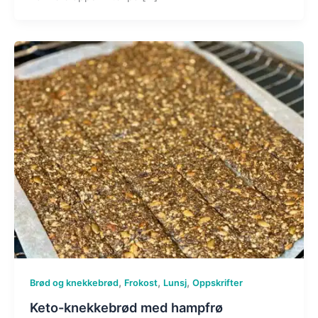
,
,
,
Brød og knekkebrød
Frokost
Lunsj
Oppskrifter
Keto-knekkebrød med hampfrø