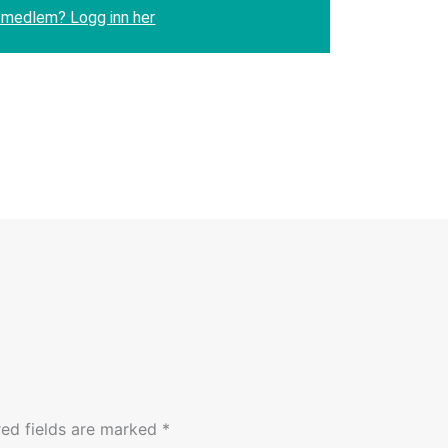
 medlem? Logg inn her
red fields are marked
*