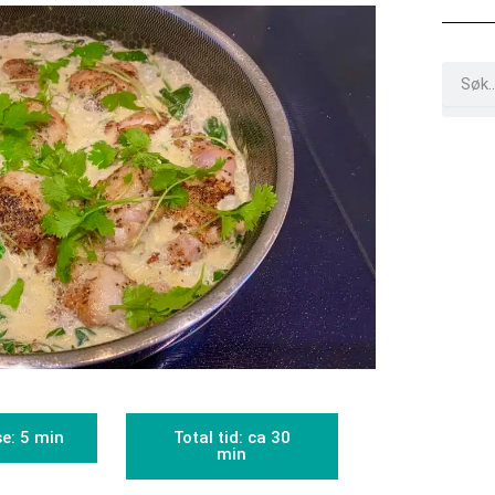
Search
e: 5 min
Total tid: ca 30
min