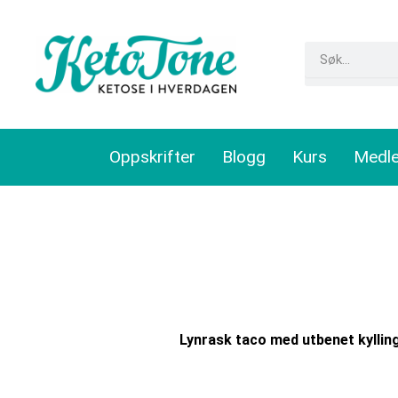
Skip
to
Search
content
Oppskrifter
Blogg
Kurs
Medl
Lynrask taco med utbenet kylling