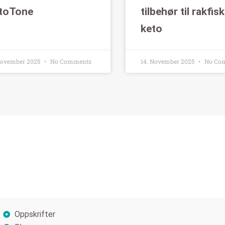
toTone
tilbehør til rakfis
keto
November 2025
No Comments
14. November 2025
No Co
Oppskrifter