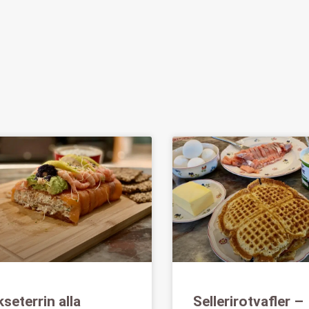
kseterrin alla
Sellerirotvafler –