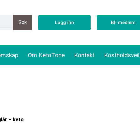
Søk
Logg inn
Bli medlem
emskap
Om KetoTone
Kontakt
Kostholdsvei
lår – keto