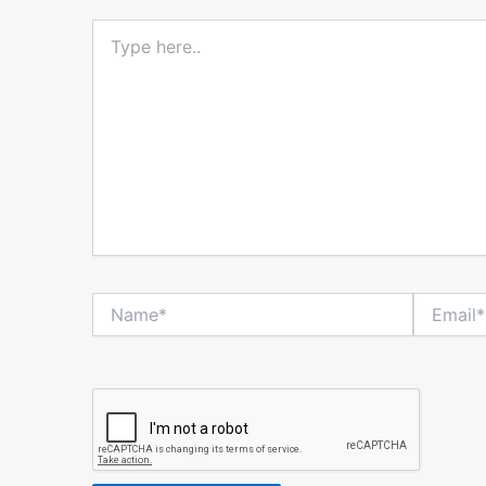
Type
here..
Name*
Email*