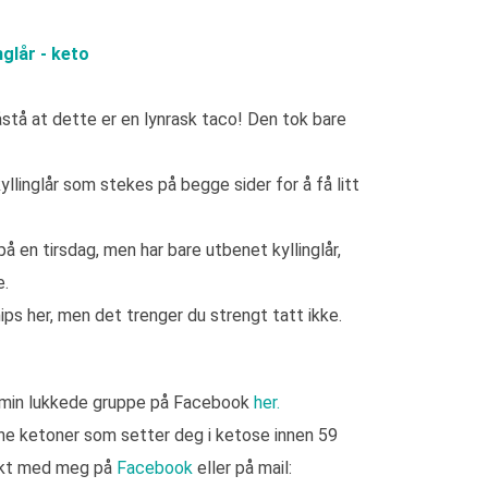
glår - keto
stå at dette er en lynrask taco! Den tok bare
yllinglår som stekes på begge sider for å få litt
på en tirsdag, men har bare utbenet kyllinglår,
e.
hips her, men det trenger du strengt tatt ikke.
 min lukkede gruppe på Facebook
her.
e ketoner som setter deg i ketose innen 59
takt med meg på
Facebook
eller på mail: