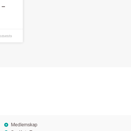
k –
mments
Medlemskap