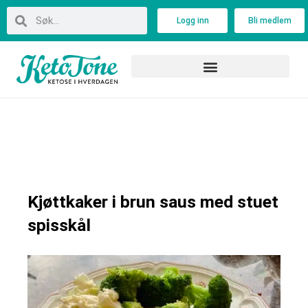
Skip
Search
Search
Logg inn
Bli medlem
to
content
Kjøttkaker i brun saus med stuet
spisskål