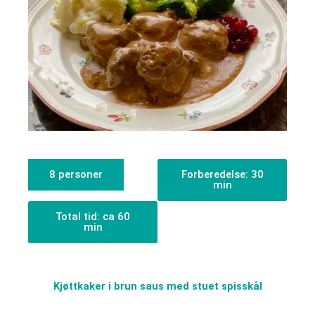
8 personer
Forberedelse: 30
min
Total tid: ca 60
min
Kjøttkaker i brun saus med stuet spisskål