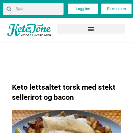
Skip
Search
Search
Logg inn
Bli medlem
to
content
Keto lettsaltet torsk med stekt
sellerirot og bacon