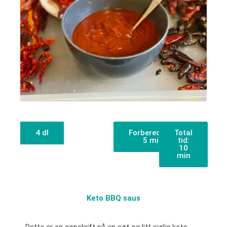
4 dl
Forberedelse:
Total
5 min
tid:
10
min
Keto BBQ saus
Dette er en oppskrift på en søt og litt syrlig keto