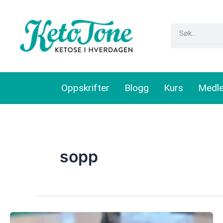
Skip
to
Search
content
Oppskrifter
Blogg
Kurs
Medl
sopp