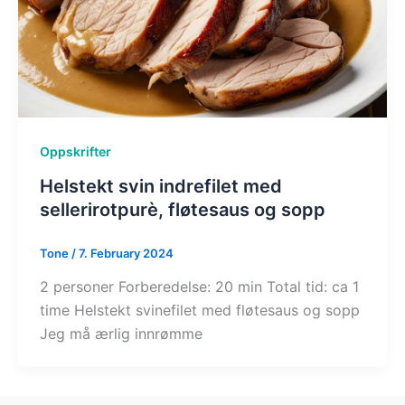
Oppskrifter
Helstekt svin indrefilet med
sellerirotpurè, fløtesaus og sopp
Tone
/
7. February 2024
2 personer Forberedelse: 20 min Total tid: ca 1
time Helstekt svinefilet med fløtesaus og sopp
Jeg må ærlig innrømme