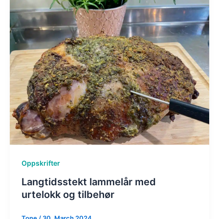
Oppskrifter
Langtidsstekt lammelår med
urtelokk og tilbehør
Tone
/
30. March 2024