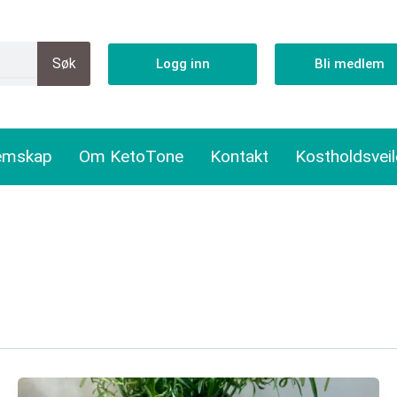
Søk
Logg inn
Bli medlem
emskap
Om KetoTone
Kontakt
Kostholdsvei