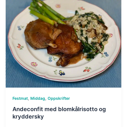
,
,
Festmat
Middag
Oppskrifter
Andeconfit med blomkålrisotto og
kryddersky