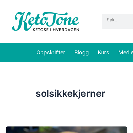
Skip
to
Search
content
Oppskrifter
Blogg
Kurs
Medl
solsikkekjerner