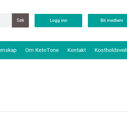
Søk
Logg inn
Bli medlem
emskap
Om KetoTone
Kontakt
Kostholdsvei