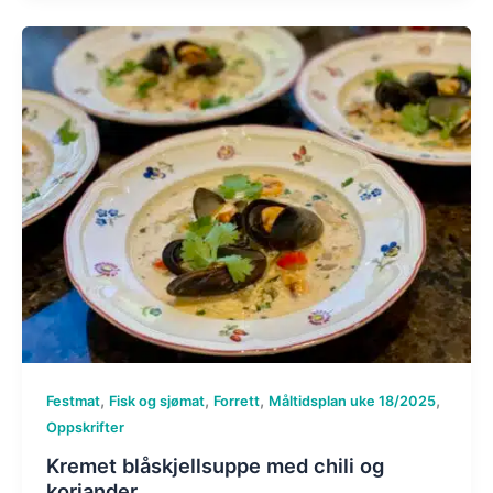
,
,
,
,
Festmat
Fisk og sjømat
Forrett
Måltidsplan uke 18/2025
Oppskrifter
Kremet blåskjellsuppe med chili og
koriander