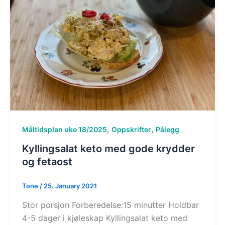
,
,
Måltidsplan uke 18/2025
Oppskrifter
Pålegg
Kyllingsalat keto med gode krydder
og fetaost
Tone
/
25. January 2021
Stor porsjon Forberedelse:15 minutter Holdbar
4-5 dager i kjøleskap Kyllingsalat keto med