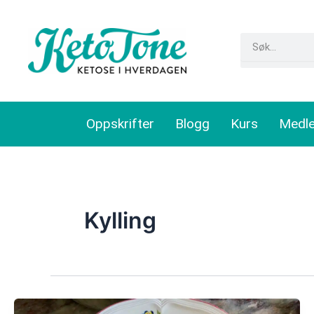
Skip
to
Search
content
Oppskrifter
Blogg
Kurs
Medl
Kylling