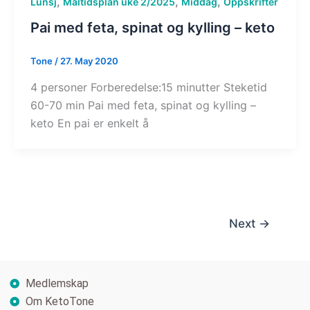
,
,
,
Lunsj
Måltidsplan uke 2/2025
Middag
Oppskrifter
Pai med feta, spinat og kylling – keto
Tone
/
27. May 2020
4 personer Forberedelse:15 minutter Steketid
60-70 min Pai med feta, spinat og kylling –
keto En pai er enkelt å
Next
→
Medlemskap
Om KetoTone