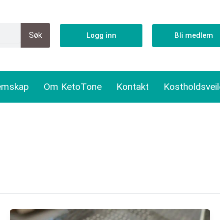
Søk
Logg inn
Bli medlem
emskap
Om KetoTone
Kontakt
Kostholdsvei