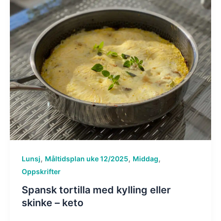
,
,
,
Lunsj
Måltidsplan uke 12/2025
Middag
Oppskrifter
Spansk tortilla med kylling eller
skinke – keto