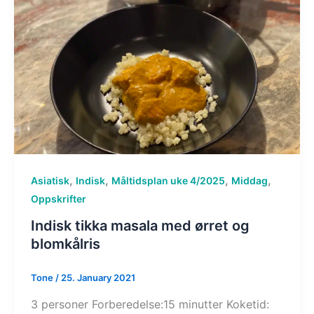
,
,
,
,
Asiatisk
Indisk
Måltidsplan uke 4/2025
Middag
Oppskrifter
Indisk tikka masala med ørret og
blomkålris
Tone
/
25. January 2021
3 personer Forberedelse:15 minutter Koketid: