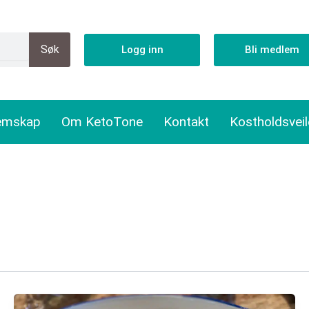
Søk
Logg inn
Bli medlem
emskap
Om KetoTone
Kontakt
Kostholdsvei