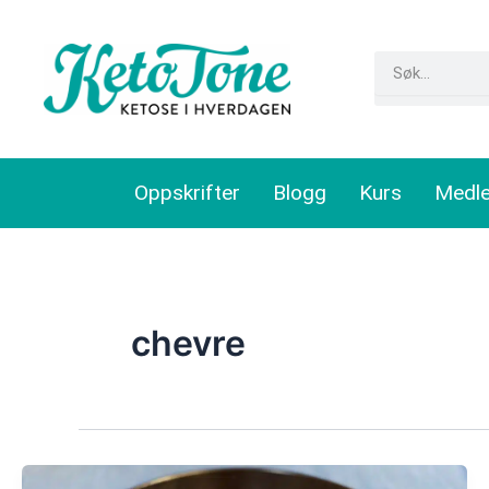
Skip
to
Search
content
Oppskrifter
Blogg
Kurs
Medl
chevre