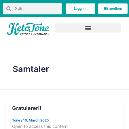
Skip
Search
Search
Logg inn
Bli medlem
to
content
Samtaler
Gratulerer!!
Tone
/
10. March 2025
Open to access this content