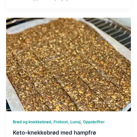
,
,
,
Brød og knekkebrød
Frokost
Lunsj
Oppskrifter
Keto-knekkebrød med hampfrø