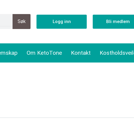
Søk
Logg inn
Bli medlem
emskap
Om KetoTone
Kontakt
Kostholdsvei