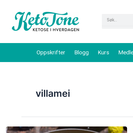
Skip
to
Search
content
Oppskrifter
Blogg
Kurs
Medl
villamei