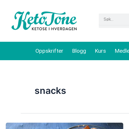
Skip
to
Search
content
Oppskrifter
Blogg
Kurs
Medl
snacks