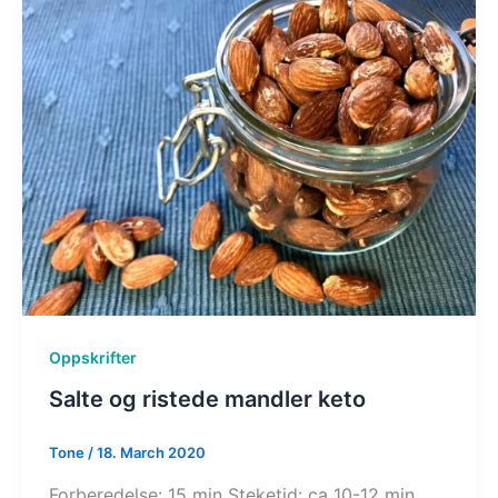
Oppskrifter
Salte og ristede mandler keto
Tone
/
18. March 2020
Forberedelse: 15 min Steketid: ca 10-12 min