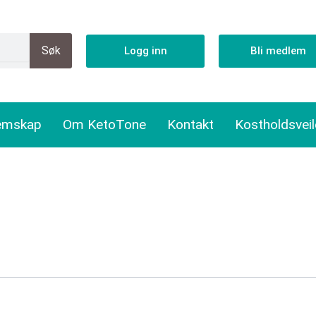
Søk
Logg inn
Bli medlem
emskap
Om KetoTone
Kontakt
Kostholdsvei