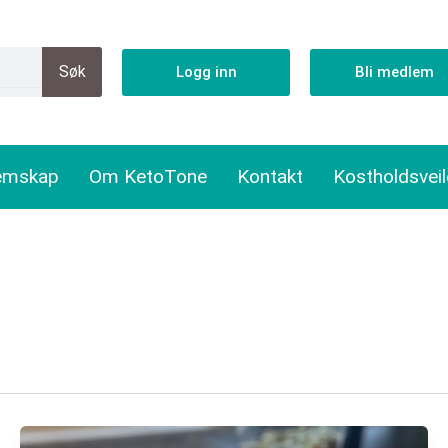
Søk
Logg inn
Bli medlem
emskap
Om KetoTone
Kontakt
Kostholdsvei