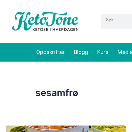
Skip
to
Search
content
Oppskrifter
Blogg
Kurs
Medl
sesamfrø