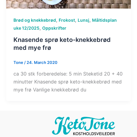
,
,
,
Brød og knekkebrød
Frokost
Lunsj
Måltidsplan
,
uke 12/2025
Oppskrifter
Knasende sprø keto-knekkebrød
med mye frø​
Tone
/
24. March 2020
ca 30 stk forberedelse: 5 min Steketid 20 + 40
minutter Knasende sprø keto-knekkebrød med
mye frø Vanlige knekkebrød du