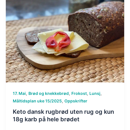
,
,
,
,
17. Mai
Brød og knekkebrød
Frokost
Lunsj
,
Måltidsplan uke 15/2025
Oppskrifter
Keto dansk rugbrød uten rug og kun
18g karb på hele brødet