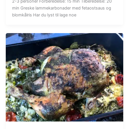
2-3 personer Forberedelse: 15 min Tilberedelse: 20
min Greske lammekarbonader med fetaostsaus og
blomkålris Har du lyst til lage noe