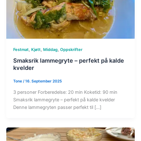
,
,
,
Festmat
Kjøtt
Middag
Oppskrifter
Smaksrik lammegryte – perfekt på kalde
kvelder
Tone
/
16. September 2025
3 personer Forberedelse: 20 min Koketid: 90 min
Smaksrik lammegryte – perfekt på kalde kvelder
Denne lammegryten passer perfekt til […]