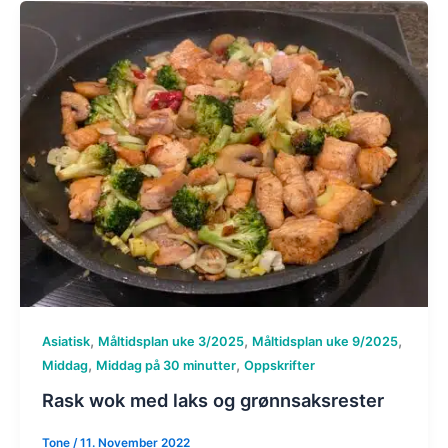
,
,
,
Asiatisk
Måltidsplan uke 3/2025
Måltidsplan uke 9/2025
,
,
Middag
Middag på 30 minutter
Oppskrifter
Rask wok med laks og grønnsaksrester
Tone
/
11. November 2022