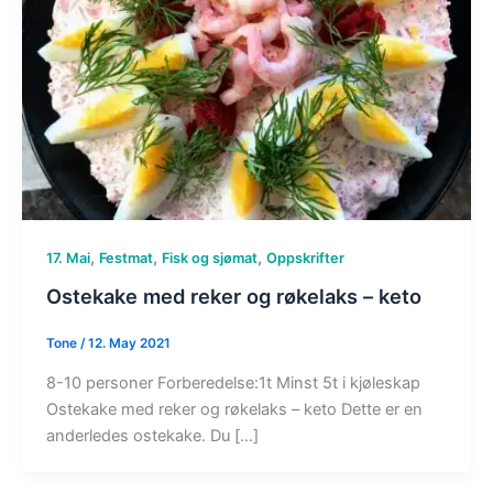
,
,
,
17. Mai
Festmat
Fisk og sjømat
Oppskrifter
Ostekake med reker og røkelaks – keto
Tone
/
12. May 2021
8-10 personer Forberedelse:1t Minst 5t i kjøleskap
Ostekake med reker og røkelaks – keto Dette er en
anderledes ostekake. Du […]