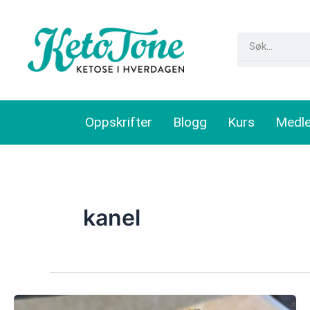
Skip
to
Search
content
Oppskrifter
Blogg
Kurs
Medl
kanel