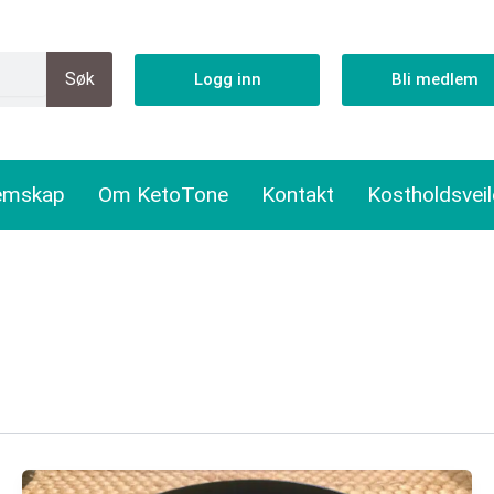
Søk
Logg inn
Bli medlem
emskap
Om KetoTone
Kontakt
Kostholdsvei